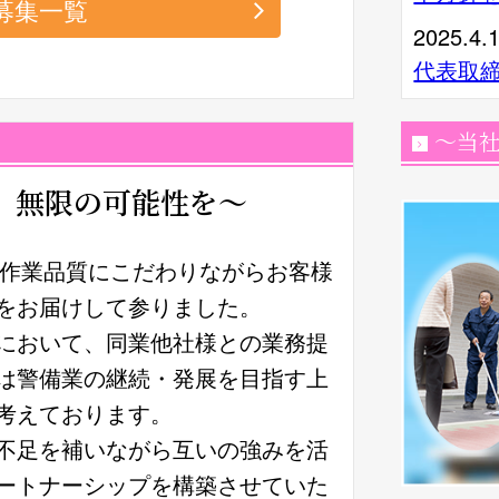
募集一覧
2025.4.
代表取
～当
、無限の可能性を～
、作業品質にこだわりながらお客様
をお届けして参りました。
において、同業他社様との業務提
は警備業の継続・発展を目指す上
考えております。
不足を補いながら互いの強みを活
ートナーシップを構築させていた